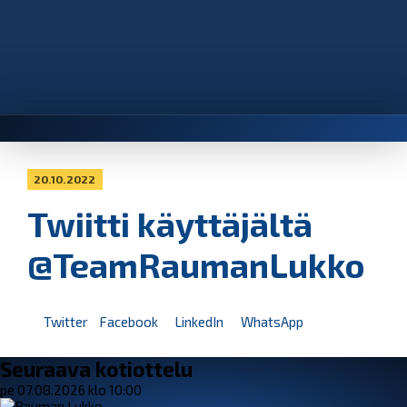
20.10.2022
Twiitti käyttäjältä
@TeamRaumanLukko
Twitter
Facebook
LinkedIn
WhatsApp
Seuraava kotiottelu
pe 07.08.2026 klo 10:00