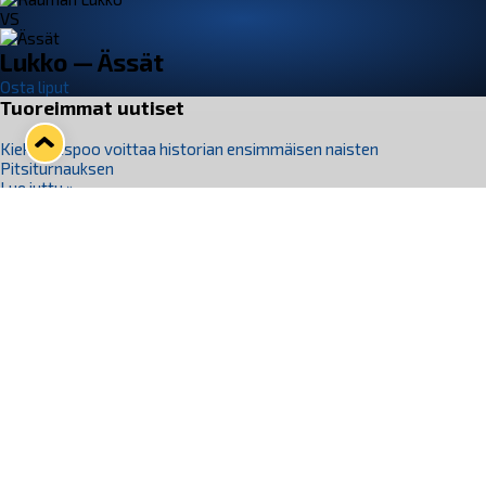
VS
Lukko — Ässät
Osta liput
Tuoreimmat uutiset
Kiekko-Espoo voittaa historian ensimmäisen naisten
Pitsiturnauksen
Lue juttu »
Pitsiturnauksen päiväliput on loppuunmyyty – Pitsitunnelmaan
pääset myös Marina Vistan terassilla
Lue juttu »
Lukko ja pirkanmaalainen vaatevalmistaja Nousu yhteistyöhön
Lue juttu »
Aapo Vanninen Nuorten Leijonien mukana
Lue juttu »
Rauman Lukko Oy on ostanut Marina Vista Oy:n liiketoiminnan
Raumalta
Lue juttu »