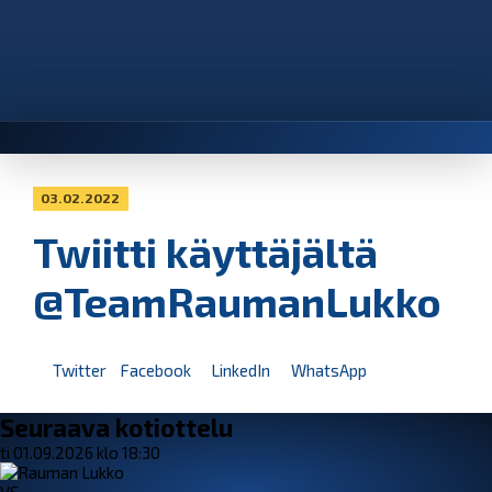
03.02.2022
Twiitti käyttäjältä
@TeamRaumanLukko
Twitter
Facebook
LinkedIn
WhatsApp
Seuraava kotiottelu
ti 01.09.2026 klo 18:30