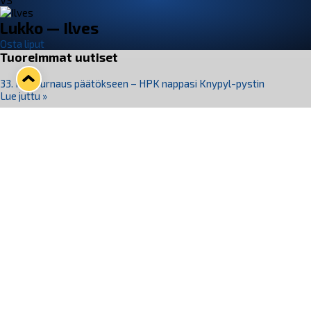
VS
Lukko — Ilves
Osta liput
Tuoreimmat uutiset
33. Pitsiturnaus päätökseen – HPK nappasi Knypyl-pystin
Lue juttu »
Otteluliput juhlakaudelle 26–27 nyt myynnissä!
Lue juttu »
Kiekko-Espoo voittaa historian ensimmäisen naisten
Pitsiturnauksen
Lue juttu »
Pitsiturnauksen päiväliput on loppuunmyyty – Pitsitunnelmaan
pääset myös Marina Vistan terassilla
Lue juttu »
Lukko ja pirkanmaalainen vaatevalmistaja Nousu yhteistyöhön
Lue juttu »
Seuraa Lukkoa somessa