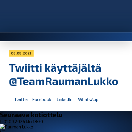
06.08.2021
Twiitti käyttäjältä
@TeamRaumanLukko
Twitter
Facebook
LinkedIn
WhatsApp
Seuraava kotiottelu
ti 01.09.2026 klo 18:30