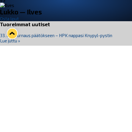
VS
Lukko — Ilves
Osta liput
Tuoreimmat uutiset
33. Pitsiturnaus päätökseen – HPK nappasi Knypyl-pystin
Lue juttu »
Otteluliput juhlakaudelle 26–27 nyt myynnissä!
Lue juttu »
Kiekko-Espoo voittaa historian ensimmäisen naisten
Pitsiturnauksen
Lue juttu »
Pitsiturnauksen päiväliput on loppuunmyyty – Pitsitunnelmaan
pääset myös Marina Vistan terassilla
Lue juttu »
Lukko ja pirkanmaalainen vaatevalmistaja Nousu yhteistyöhön
Lue juttu »
Seuraa Lukkoa somessa