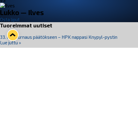
VS
Lukko — Ilves
Osta liput
Tuoreimmat uutiset
33. Pitsiturnaus päätökseen – HPK nappasi Knypyl-pystin
Lue juttu »
Otteluliput juhlakaudelle 26–27 nyt myynnissä!
Lue juttu »
Kiekko-Espoo voittaa historian ensimmäisen naisten
Pitsiturnauksen
Lue juttu »
Pitsiturnauksen päiväliput on loppuunmyyty – Pitsitunnelmaan
pääset myös Marina Vistan terassilla
Lue juttu »
Lukko ja pirkanmaalainen vaatevalmistaja Nousu yhteistyöhön
Lue juttu »
Seuraa Lukkoa somessa