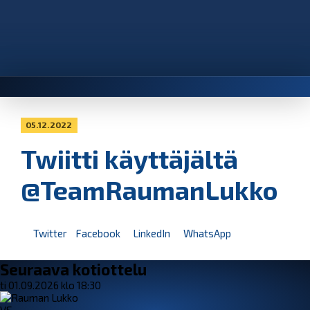
05.12.2022
Twiitti käyttäjältä
@TeamRaumanLukko
Twitter
Facebook
LinkedIn
WhatsApp
Seuraava kotiottelu
ti 01.09.2026 klo 18:30