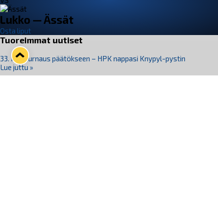
VS
Lukko — Ässät
Osta liput
Tuoreimmat uutiset
33. Pitsiturnaus päätökseen – HPK nappasi Knypyl-pystin
Lue juttu »
Otteluliput juhlakaudelle 26–27 nyt myynnissä!
Lue juttu »
Kiekko-Espoo voittaa historian ensimmäisen naisten
Pitsiturnauksen
Lue juttu »
Pitsiturnauksen päiväliput on loppuunmyyty – Pitsitunnelmaan
pääset myös Marina Vistan terassilla
Lue juttu »
Lukko ja pirkanmaalainen vaatevalmistaja Nousu yhteistyöhön
Lue juttu »
Seuraa Lukkoa somessa