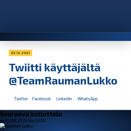
02.12.2021
Twiitti käyttäjältä
@TeamRaumanLukko
Twitter
Facebook
LinkedIn
WhatsApp
Seuraava kotiottelu
pe 07.08.2026 klo 10:00