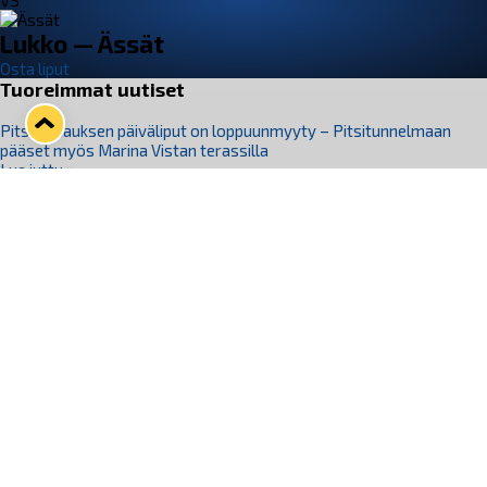
VS
Lukko — Ässät
Osta liput
Tuoreimmat uutiset
Pitsiturnauksen päiväliput on loppuunmyyty – Pitsitunnelmaan
pääset myös Marina Vistan terassilla
Lue juttu »
Lukko ja pirkanmaalainen vaatevalmistaja Nousu yhteistyöhön
Lue juttu »
Aapo Vanninen Nuorten Leijonien mukana
Lue juttu »
Rauman Lukko Oy on ostanut Marina Vista Oy:n liiketoiminnan
Raumalta
Lue juttu »
Varausviikonloppu oli kiireinen Jakub Florisille
Lue juttu »
Seuraa Lukkoa somessa