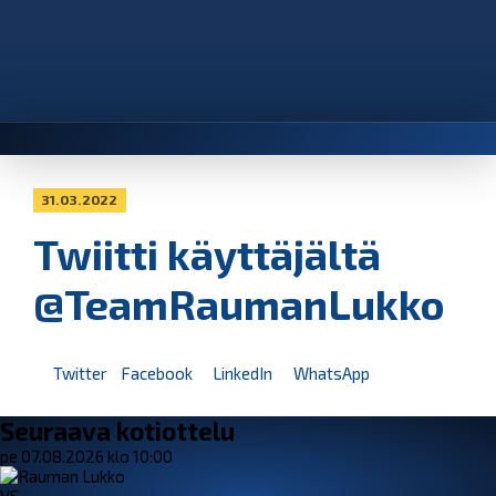
31.03.2022
Twiitti käyttäjältä
@TeamRaumanLukko
Twitter
Facebook
LinkedIn
WhatsApp
Seuraava kotiottelu
pe 07.08.2026 klo 10:00