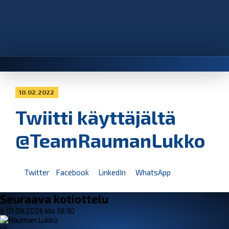
10.02.2022
Twiitti käyttäjältä
@TeamRaumanLukko
Twitter
Facebook
LinkedIn
WhatsApp
Seuraava kotiottelu
ti 01.09.2026 klo 18:30