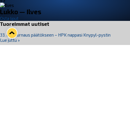
VS
Lukko — Ilves
Osta liput
Tuoreimmat uutiset
33. Pitsiturnaus päätökseen – HPK nappasi Knypyl-pystin
Lue juttu »
Otteluliput juhlakaudelle 26–27 nyt myynnissä!
Lue juttu »
Kiekko-Espoo voittaa historian ensimmäisen naisten
Pitsiturnauksen
Lue juttu »
Pitsiturnauksen päiväliput on loppuunmyyty – Pitsitunnelmaan
pääset myös Marina Vistan terassilla
Lue juttu »
Lukko ja pirkanmaalainen vaatevalmistaja Nousu yhteistyöhön
Lue juttu »
Seuraa Lukkoa somessa