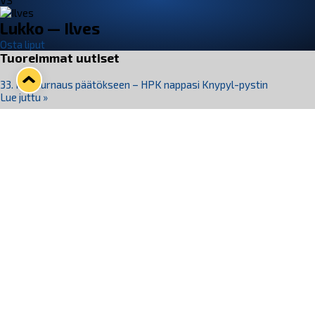
VS
Lukko — Ilves
Osta liput
Tuoreimmat uutiset
33. Pitsiturnaus päätökseen – HPK nappasi Knypyl-pystin
Lue juttu »
Otteluliput juhlakaudelle 26–27 nyt myynnissä!
Lue juttu »
Kiekko-Espoo voittaa historian ensimmäisen naisten
Pitsiturnauksen
Lue juttu »
Pitsiturnauksen päiväliput on loppuunmyyty – Pitsitunnelmaan
pääset myös Marina Vistan terassilla
Lue juttu »
Lukko ja pirkanmaalainen vaatevalmistaja Nousu yhteistyöhön
Lue juttu »
Seuraa Lukkoa somessa