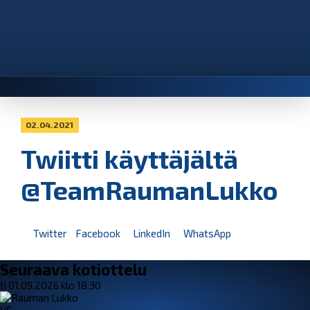
02.04.2021
Twiitti käyttäjältä
@TeamRaumanLukko
Twitter
Facebook
LinkedIn
WhatsApp
Seuraava kotiottelu
ti 01.09.2026 klo 18:30