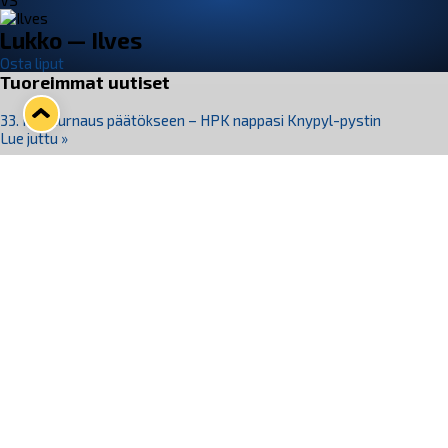
VS
Lukko — Ilves
Osta liput
Tuoreimmat uutiset
33. Pitsiturnaus päätökseen – HPK nappasi Knypyl-pystin
Lue juttu »
Otteluliput juhlakaudelle 26–27 nyt myynnissä!
Lue juttu »
Kiekko-Espoo voittaa historian ensimmäisen naisten
Pitsiturnauksen
Lue juttu »
Pitsiturnauksen päiväliput on loppuunmyyty – Pitsitunnelmaan
pääset myös Marina Vistan terassilla
Lue juttu »
Lukko ja pirkanmaalainen vaatevalmistaja Nousu yhteistyöhön
Lue juttu »
Seuraa Lukkoa somessa