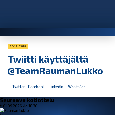
30.12.2019
Twiitti käyttäjältä
@TeamRaumanLukko
Twitter
Facebook
LinkedIn
WhatsApp
Seuraava kotiottelu
ti 01.09.2026 klo 18:30