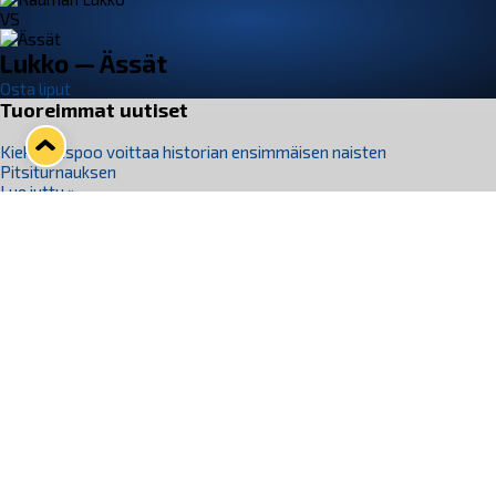
VS
Lukko — Ässät
Osta liput
Tuoreimmat uutiset
Kiekko-Espoo voittaa historian ensimmäisen naisten
Pitsiturnauksen
Lue juttu »
Pitsiturnauksen päiväliput on loppuunmyyty – Pitsitunnelmaan
pääset myös Marina Vistan terassilla
Lue juttu »
Lukko ja pirkanmaalainen vaatevalmistaja Nousu yhteistyöhön
Lue juttu »
Aapo Vanninen Nuorten Leijonien mukana
Lue juttu »
Rauman Lukko Oy on ostanut Marina Vista Oy:n liiketoiminnan
Raumalta
Lue juttu »