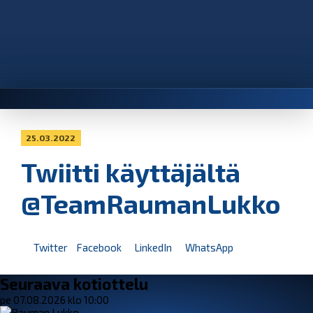
25.03.2022
Twiitti käyttäjältä
@TeamRaumanLukko
Twitter
Facebook
LinkedIn
WhatsApp
Seuraava kotiottelu
pe 07.08.2026 klo 10:00