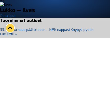
VS
Lukko — Ilves
Osta liput
Tuoreimmat uutiset
33. Pitsiturnaus päätökseen – HPK nappasi Knypyl-pystin
Lue juttu »
Otteluliput juhlakaudelle 26–27 nyt myynnissä!
Lue juttu »
Kiekko-Espoo voittaa historian ensimmäisen naisten
Pitsiturnauksen
Lue juttu »
Pitsiturnauksen päiväliput on loppuunmyyty – Pitsitunnelmaan
pääset myös Marina Vistan terassilla
Lue juttu »
Lukko ja pirkanmaalainen vaatevalmistaja Nousu yhteistyöhön
Lue juttu »
Seuraa Lukkoa somessa