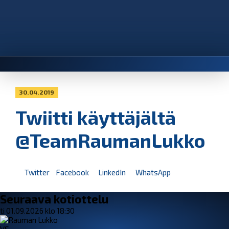
30.04.2019
Twiitti käyttäjältä
@TeamRaumanLukko
Twitter
Facebook
LinkedIn
WhatsApp
Seuraava kotiottelu
ti 01.09.2026 klo 18:30