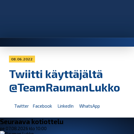
08.06.2022
Twiitti käyttäjältä
@TeamRaumanLukko
Twitter
Facebook
LinkedIn
WhatsApp
Seuraava kotiottelu
pe 07.08.2026 klo 10:00