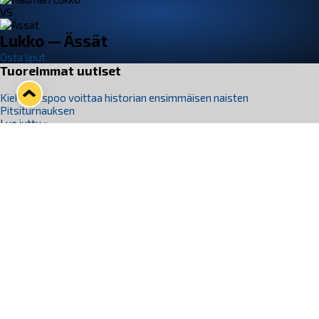
VS
Lukko — Ässät
Osta liput
Tuoreimmat uutiset
Kiekko-Espoo voittaa historian ensimmäisen naisten
Pitsiturnauksen
Lue juttu »
Pitsiturnauksen päiväliput on loppuunmyyty – Pitsitunnelmaan
pääset myös Marina Vistan terassilla
Lue juttu »
Lukko ja pirkanmaalainen vaatevalmistaja Nousu yhteistyöhön
Lue juttu »
Aapo Vanninen Nuorten Leijonien mukana
Lue juttu »
Rauman Lukko Oy on ostanut Marina Vista Oy:n liiketoiminnan
Raumalta
Lue juttu »