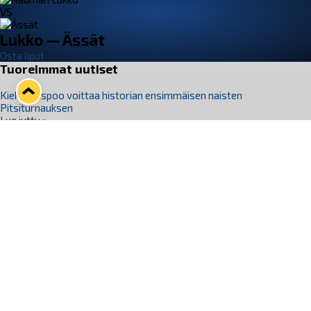
VS
Lukko — Ässät
Osta liput
Tuoreimmat uutiset
Kiekko-Espoo voittaa historian ensimmäisen naisten
Pitsiturnauksen
Lue juttu »
Pitsiturnauksen päiväliput on loppuunmyyty – Pitsitunnelmaan
pääset myös Marina Vistan terassilla
Lue juttu »
Lukko ja pirkanmaalainen vaatevalmistaja Nousu yhteistyöhön
Lue juttu »
Aapo Vanninen Nuorten Leijonien mukana
Lue juttu »
Rauman Lukko Oy on ostanut Marina Vista Oy:n liiketoiminnan
Raumalta
Lue juttu »