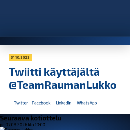
31.10.2022
Twiitti käyttäjältä
@TeamRaumanLukko
Twitter
Facebook
LinkedIn
WhatsApp
Seuraava kotiottelu
pe 07.08.2026 klo 10:00