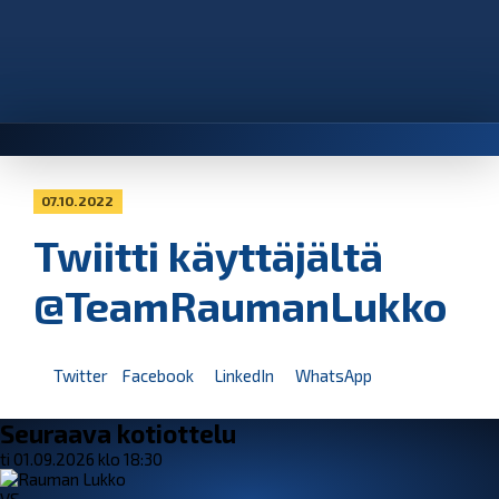
07.10.2022
Twiitti käyttäjältä
@TeamRaumanLukko
Twitter
Facebook
LinkedIn
WhatsApp
Seuraava kotiottelu
ti 01.09.2026 klo 18:30