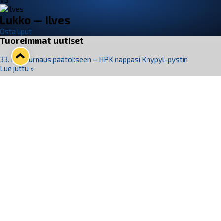
VS
Lukko — Ilves
Osta liput
Tuoreimmat uutiset
33. Pitsiturnaus päätökseen – HPK nappasi Knypyl-pystin
Lue juttu »
Otteluliput juhlakaudelle 26–27 nyt myynnissä!
Lue juttu »
Kiekko-Espoo voittaa historian ensimmäisen naisten
Pitsiturnauksen
Lue juttu »
Pitsiturnauksen päiväliput on loppuunmyyty – Pitsitunnelmaan
pääset myös Marina Vistan terassilla
Lue juttu »
Lukko ja pirkanmaalainen vaatevalmistaja Nousu yhteistyöhön
Lue juttu »
Seuraa Lukkoa somessa