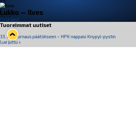
VS
Lukko — Ilves
Osta liput
Tuoreimmat uutiset
33. Pitsiturnaus päätökseen – HPK nappasi Knypyl-pystin
Lue juttu »
Otteluliput juhlakaudelle 26–27 nyt myynnissä!
Lue juttu »
Kiekko-Espoo voittaa historian ensimmäisen naisten
Pitsiturnauksen
Lue juttu »
Pitsiturnauksen päiväliput on loppuunmyyty – Pitsitunnelmaan
pääset myös Marina Vistan terassilla
Lue juttu »
Lukko ja pirkanmaalainen vaatevalmistaja Nousu yhteistyöhön
Lue juttu »
Seuraa Lukkoa somessa