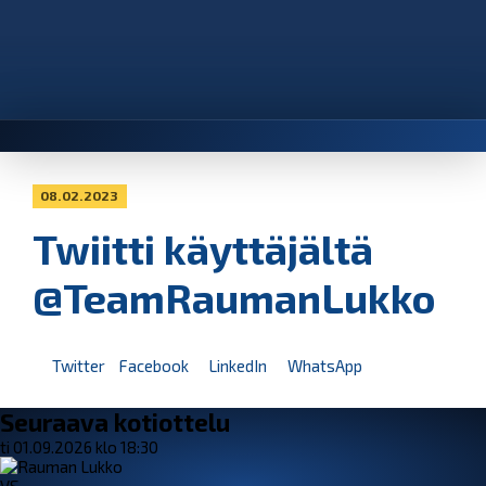
08.02.2023
Twiitti käyttäjältä
@TeamRaumanLukko
Twitter
Facebook
LinkedIn
WhatsApp
Seuraava kotiottelu
ti 01.09.2026 klo 18:30