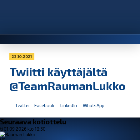
23.10.2021
Twiitti käyttäjältä
@TeamRaumanLukko
Twitter
Facebook
LinkedIn
WhatsApp
Seuraava kotiottelu
ti 01.09.2026 klo 18:30