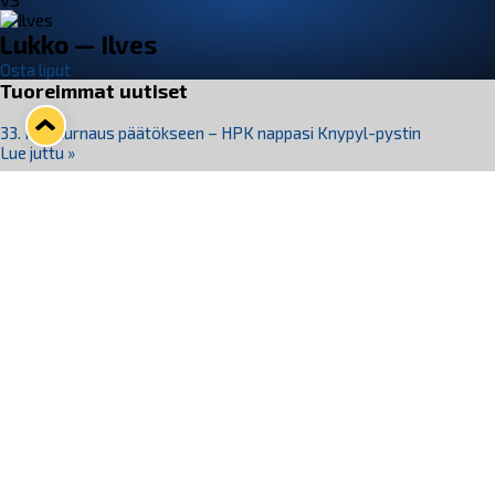
VS
Lukko — Ilves
Osta liput
Tuoreimmat uutiset
33. Pitsiturnaus päätökseen – HPK nappasi Knypyl-pystin
Lue juttu »
Otteluliput juhlakaudelle 26–27 nyt myynnissä!
Lue juttu »
Kiekko-Espoo voittaa historian ensimmäisen naisten
Pitsiturnauksen
Lue juttu »
Pitsiturnauksen päiväliput on loppuunmyyty – Pitsitunnelmaan
pääset myös Marina Vistan terassilla
Lue juttu »
Lukko ja pirkanmaalainen vaatevalmistaja Nousu yhteistyöhön
Lue juttu »
Seuraa Lukkoa somessa