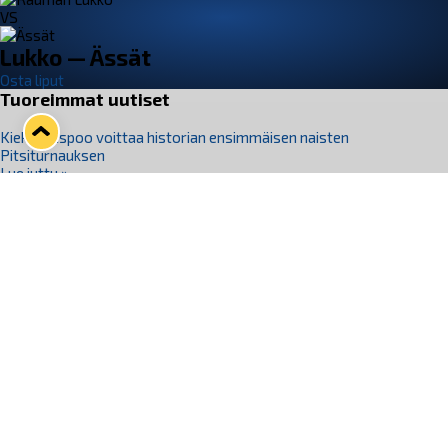
VS
Lukko — Ässät
Osta liput
Tuoreimmat uutiset
Kiekko-Espoo voittaa historian ensimmäisen naisten
Pitsiturnauksen
Lue juttu »
Pitsiturnauksen päiväliput on loppuunmyyty – Pitsitunnelmaan
pääset myös Marina Vistan terassilla
Lue juttu »
Lukko ja pirkanmaalainen vaatevalmistaja Nousu yhteistyöhön
Lue juttu »
Aapo Vanninen Nuorten Leijonien mukana
Lue juttu »
Rauman Lukko Oy on ostanut Marina Vista Oy:n liiketoiminnan
Raumalta
Lue juttu »