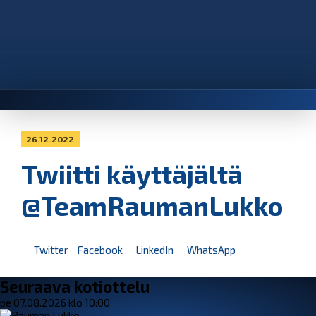
26.12.2022
Twiitti käyttäjältä
@TeamRaumanLukko
Twitter
Facebook
LinkedIn
WhatsApp
Seuraava kotiottelu
pe 07.08.2026 klo 10:00