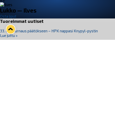
VS
Lukko — Ilves
Osta liput
Tuoreimmat uutiset
33. Pitsiturnaus päätökseen – HPK nappasi Knypyl-pystin
Lue juttu »
Otteluliput juhlakaudelle 26–27 nyt myynnissä!
Lue juttu »
Kiekko-Espoo voittaa historian ensimmäisen naisten
Pitsiturnauksen
Lue juttu »
Pitsiturnauksen päiväliput on loppuunmyyty – Pitsitunnelmaan
pääset myös Marina Vistan terassilla
Lue juttu »
Lukko ja pirkanmaalainen vaatevalmistaja Nousu yhteistyöhön
Lue juttu »
Seuraa Lukkoa somessa