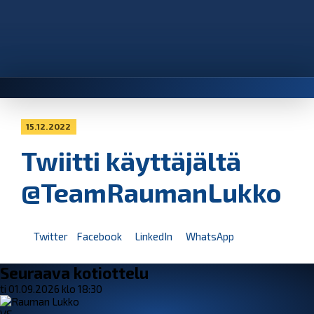
15.12.2022
Twiitti käyttäjältä
@TeamRaumanLukko
Twitter
Facebook
LinkedIn
WhatsApp
Seuraava kotiottelu
ti 01.09.2026 klo 18:30