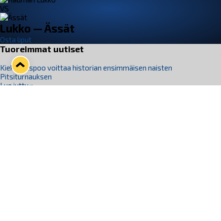
VS
Lukko — Ässät
Osta liput
Tuoreimmat uutiset
Kiekko-Espoo voittaa historian ensimmäisen naisten
Pitsiturnauksen
Lue juttu »
Pitsiturnauksen päiväliput on loppuunmyyty – Pitsitunnelmaan
pääset myös Marina Vistan terassilla
Lue juttu »
Lukko ja pirkanmaalainen vaatevalmistaja Nousu yhteistyöhön
Lue juttu »
Aapo Vanninen Nuorten Leijonien mukana
Lue juttu »
Rauman Lukko Oy on ostanut Marina Vista Oy:n liiketoiminnan
Raumalta
Lue juttu »