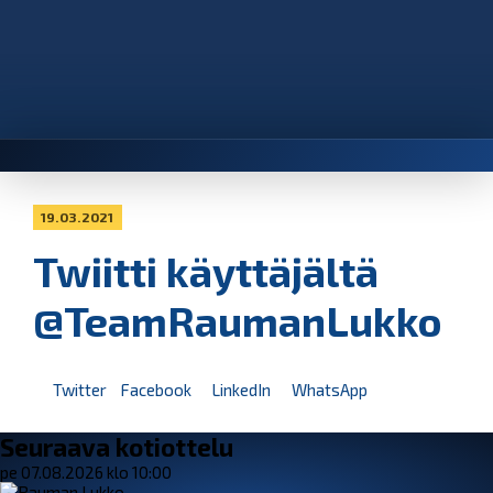
19.03.2021
Twiitti käyttäjältä
@TeamRaumanLukko
Twitter
Facebook
LinkedIn
WhatsApp
Seuraava kotiottelu
pe 07.08.2026 klo 10:00