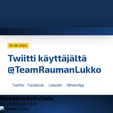
07.08.2020
Twiitti käyttäjältä
@TeamRaumanLukko
Twitter
Facebook
LinkedIn
WhatsApp
Seuraava kotiottelu
ti 01.09.2026 klo 18:30