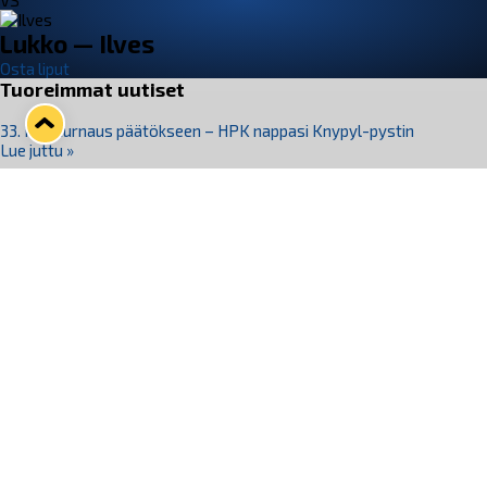
VS
Lukko — Ilves
Osta liput
Tuoreimmat uutiset
33. Pitsiturnaus päätökseen – HPK nappasi Knypyl-pystin
Lue juttu »
Otteluliput juhlakaudelle 26–27 nyt myynnissä!
Lue juttu »
Kiekko-Espoo voittaa historian ensimmäisen naisten
Pitsiturnauksen
Lue juttu »
Pitsiturnauksen päiväliput on loppuunmyyty – Pitsitunnelmaan
pääset myös Marina Vistan terassilla
Lue juttu »
Lukko ja pirkanmaalainen vaatevalmistaja Nousu yhteistyöhön
Lue juttu »
Seuraa Lukkoa somessa