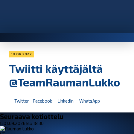
18.04.2022
Twiitti käyttäjältä
@TeamRaumanLukko
Twitter
Facebook
LinkedIn
WhatsApp
Seuraava kotiottelu
ti 01.09.2026 klo 18:30