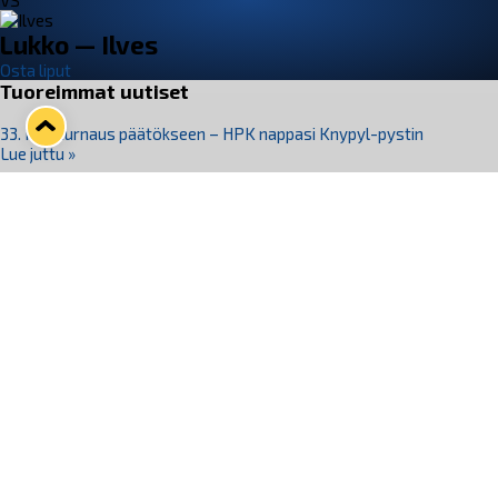
VS
Lukko — Ilves
Osta liput
Tuoreimmat uutiset
33. Pitsiturnaus päätökseen – HPK nappasi Knypyl-pystin
Lue juttu »
Otteluliput juhlakaudelle 26–27 nyt myynnissä!
Lue juttu »
Kiekko-Espoo voittaa historian ensimmäisen naisten
Pitsiturnauksen
Lue juttu »
Pitsiturnauksen päiväliput on loppuunmyyty – Pitsitunnelmaan
pääset myös Marina Vistan terassilla
Lue juttu »
Lukko ja pirkanmaalainen vaatevalmistaja Nousu yhteistyöhön
Lue juttu »
Seuraa Lukkoa somessa