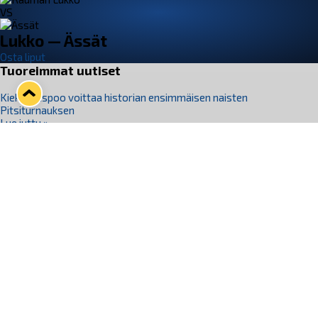
VS
Lukko — Ässät
Osta liput
Tuoreimmat uutiset
Kiekko-Espoo voittaa historian ensimmäisen naisten
Pitsiturnauksen
Lue juttu »
Pitsiturnauksen päiväliput on loppuunmyyty – Pitsitunnelmaan
pääset myös Marina Vistan terassilla
Lue juttu »
Lukko ja pirkanmaalainen vaatevalmistaja Nousu yhteistyöhön
Lue juttu »
Aapo Vanninen Nuorten Leijonien mukana
Lue juttu »
Rauman Lukko Oy on ostanut Marina Vista Oy:n liiketoiminnan
Raumalta
Lue juttu »