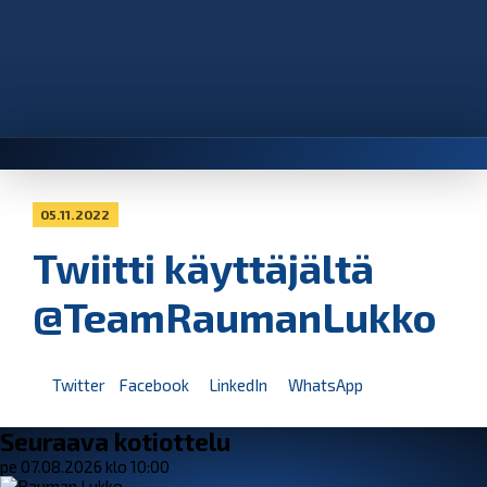
05.11.2022
Twiitti käyttäjältä
@TeamRaumanLukko
Twitter
Facebook
LinkedIn
WhatsApp
Seuraava kotiottelu
pe 07.08.2026 klo 10:00