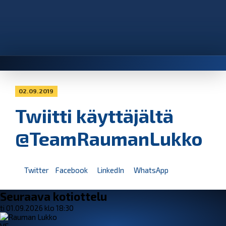
02.09.2019
Twiitti käyttäjältä
@TeamRaumanLukko
Twitter
Facebook
LinkedIn
WhatsApp
Seuraava kotiottelu
ti 01.09.2026 klo 18:30