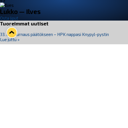
VS
Lukko — Ilves
Osta liput
Tuoreimmat uutiset
33. Pitsiturnaus päätökseen – HPK nappasi Knypyl-pystin
Lue juttu »
Otteluliput juhlakaudelle 26–27 nyt myynnissä!
Lue juttu »
Kiekko-Espoo voittaa historian ensimmäisen naisten
Pitsiturnauksen
Lue juttu »
Pitsiturnauksen päiväliput on loppuunmyyty – Pitsitunnelmaan
pääset myös Marina Vistan terassilla
Lue juttu »
Lukko ja pirkanmaalainen vaatevalmistaja Nousu yhteistyöhön
Lue juttu »
Seuraa Lukkoa somessa