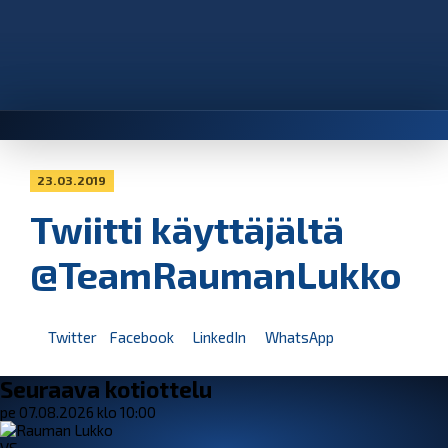
23.03.2019
Twiitti käyttäjältä
@TeamRaumanLukko
Twitter
Facebook
LinkedIn
WhatsApp
Seuraava kotiottelu
pe 07.08.2026 klo 10:00