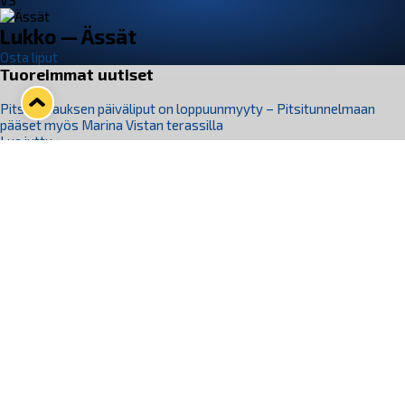
VS
Lukko — Ässät
Osta liput
Tuoreimmat uutiset
Pitsiturnauksen päiväliput on loppuunmyyty – Pitsitunnelmaan
pääset myös Marina Vistan terassilla
Lue juttu »
Lukko ja pirkanmaalainen vaatevalmistaja Nousu yhteistyöhön
Lue juttu »
Aapo Vanninen Nuorten Leijonien mukana
Lue juttu »
Rauman Lukko Oy on ostanut Marina Vista Oy:n liiketoiminnan
Raumalta
Lue juttu »
Varausviikonloppu oli kiireinen Jakub Florisille
Lue juttu »
Seuraa Lukkoa somessa