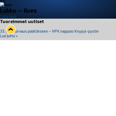
VS
Lukko — Ilves
Osta liput
Tuoreimmat uutiset
33. Pitsiturnaus päätökseen – HPK nappasi Knypyl-pystin
Lue juttu »
Otteluliput juhlakaudelle 26–27 nyt myynnissä!
Lue juttu »
Kiekko-Espoo voittaa historian ensimmäisen naisten
Pitsiturnauksen
Lue juttu »
Pitsiturnauksen päiväliput on loppuunmyyty – Pitsitunnelmaan
pääset myös Marina Vistan terassilla
Lue juttu »
Lukko ja pirkanmaalainen vaatevalmistaja Nousu yhteistyöhön
Lue juttu »
Seuraa Lukkoa somessa