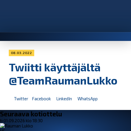
08.03.2022
Twiitti käyttäjältä
@TeamRaumanLukko
Twitter
Facebook
LinkedIn
WhatsApp
Seuraava kotiottelu
ti 01.09.2026 klo 18:30