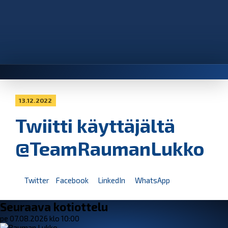
13.12.2022
Twiitti käyttäjältä
@TeamRaumanLukko
Twitter
Facebook
LinkedIn
WhatsApp
Seuraava kotiottelu
pe 07.08.2026 klo 10:00