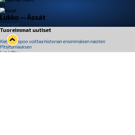
VS
Lukko — Ässät
Osta liput
Tuoreimmat uutiset
Kiekko-Espoo voittaa historian ensimmäisen naisten
Pitsiturnauksen
Lue juttu »
Pitsiturnauksen päiväliput on loppuunmyyty – Pitsitunnelmaan
pääset myös Marina Vistan terassilla
Lue juttu »
Lukko ja pirkanmaalainen vaatevalmistaja Nousu yhteistyöhön
Lue juttu »
Aapo Vanninen Nuorten Leijonien mukana
Lue juttu »
Rauman Lukko Oy on ostanut Marina Vista Oy:n liiketoiminnan
Raumalta
Lue juttu »