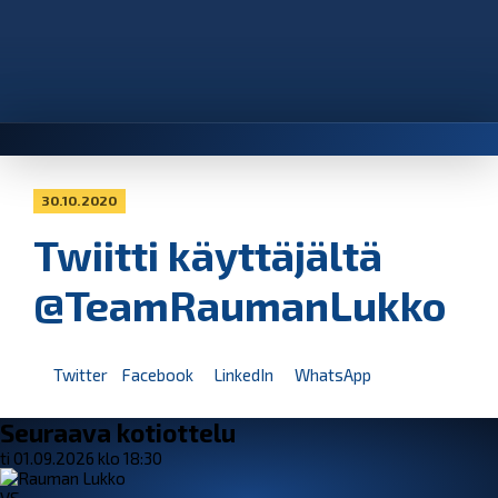
30.10.2020
Twiitti käyttäjältä
@TeamRaumanLukko
Twitter
Facebook
LinkedIn
WhatsApp
Seuraava kotiottelu
ti 01.09.2026 klo 18:30