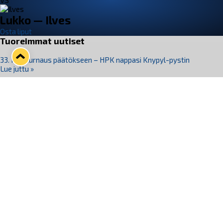
VS
Lukko — Ilves
Osta liput
Tuoreimmat uutiset
33. Pitsiturnaus päätökseen – HPK nappasi Knypyl-pystin
Lue juttu »
Otteluliput juhlakaudelle 26–27 nyt myynnissä!
Lue juttu »
Kiekko-Espoo voittaa historian ensimmäisen naisten
Pitsiturnauksen
Lue juttu »
Pitsiturnauksen päiväliput on loppuunmyyty – Pitsitunnelmaan
pääset myös Marina Vistan terassilla
Lue juttu »
Lukko ja pirkanmaalainen vaatevalmistaja Nousu yhteistyöhön
Lue juttu »
Seuraa Lukkoa somessa