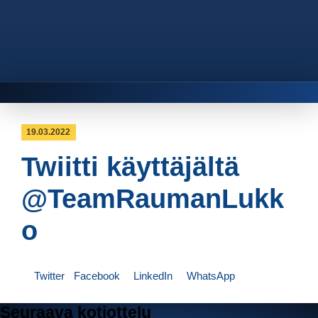
19.03.2022
Twiitti käyttäjältä
@TeamRaumanLukk
o
Twitter
Facebook
LinkedIn
WhatsApp
Seuraava kotiottelu