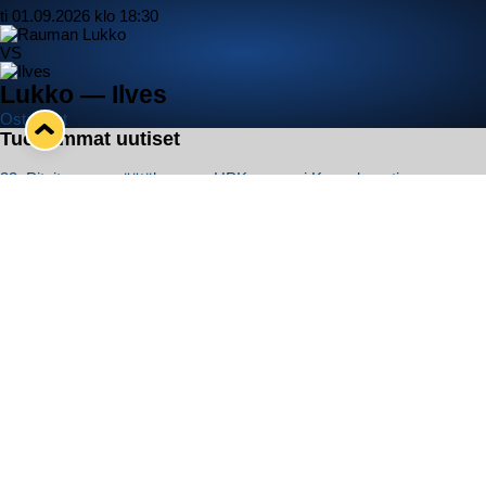
ti 01.09.2026 klo 18:30
VS
Lukko — Ilves
Osta liput
Tuoreimmat uutiset
33. Pitsiturnaus päätökseen – HPK nappasi Knypyl-pystin
Lue juttu »
Otteluliput juhlakaudelle 26–27 nyt myynnissä!
Lue juttu »
Kiekko-Espoo voittaa historian ensimmäisen naisten Pitsiturnauksen
Lue juttu »
Pitsiturnauksen päiväliput on loppuunmyyty – Pitsitunnelmaan
pääset myös Marina Vistan terassilla
Lue juttu »
Lukko ja pirkanmaalainen vaatevalmistaja Nousu yhteistyöhön
Lue juttu »
Seuraa Lukkoa somessa