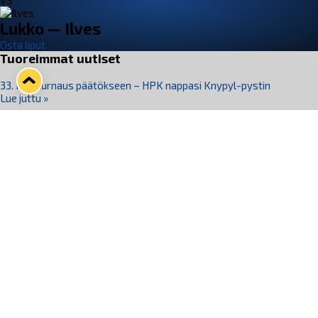
VS
Lukko — Ilves
Osta liput
Tuoreimmat uutiset
33. Pitsiturnaus päätökseen – HPK nappasi Knypyl-pystin
Lue juttu »
Otteluliput juhlakaudelle 26–27 nyt myynnissä!
Lue juttu »
Kiekko-Espoo voittaa historian ensimmäisen naisten
Pitsiturnauksen
Lue juttu »
Pitsiturnauksen päiväliput on loppuunmyyty – Pitsitunnelmaan
pääset myös Marina Vistan terassilla
Lue juttu »
Lukko ja pirkanmaalainen vaatevalmistaja Nousu yhteistyöhön
Lue juttu »
Seuraa Lukkoa somessa