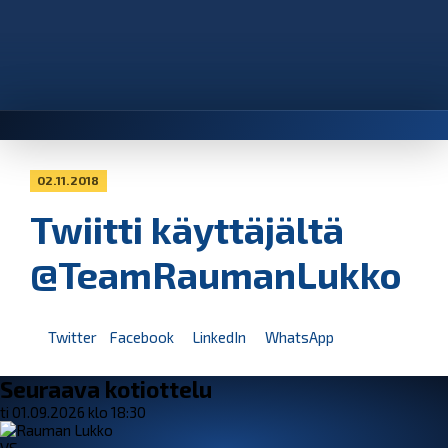
02.11.2018
Twiitti käyttäjältä
@TeamRaumanLukko
Twitter
Facebook
LinkedIn
WhatsApp
Seuraava kotiottelu
ti 01.09.2026 klo 18:30