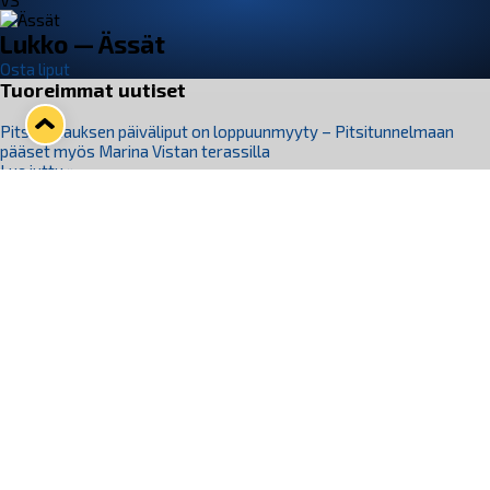
VS
Lukko — Ässät
Osta liput
Tuoreimmat uutiset
Pitsiturnauksen päiväliput on loppuunmyyty – Pitsitunnelmaan
pääset myös Marina Vistan terassilla
Lue juttu »
Lukko ja pirkanmaalainen vaatevalmistaja Nousu yhteistyöhön
Lue juttu »
Aapo Vanninen Nuorten Leijonien mukana
Lue juttu »
Rauman Lukko Oy on ostanut Marina Vista Oy:n liiketoiminnan
Raumalta
Lue juttu »
Varausviikonloppu oli kiireinen Jakub Florisille
Lue juttu »
Seuraa Lukkoa somessa