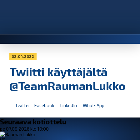
02.04.2022
Twiitti käyttäjältä
@TeamRaumanLukko
Twitter
Facebook
LinkedIn
WhatsApp
Seuraava kotiottelu
pe 07.08.2026 klo 10:00