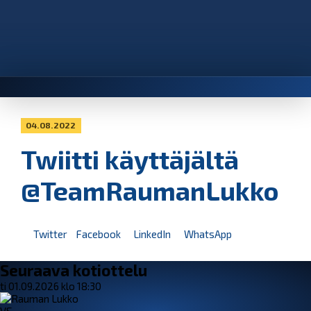
04.08.2022
Twiitti käyttäjältä
@TeamRaumanLukko
Twitter
Facebook
LinkedIn
WhatsApp
Seuraava kotiottelu
ti 01.09.2026 klo 18:30