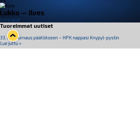
VS
Lukko — Ilves
Osta liput
Tuoreimmat uutiset
33. Pitsiturnaus päätökseen – HPK nappasi Knypyl-pystin
Lue juttu »
Otteluliput juhlakaudelle 26–27 nyt myynnissä!
Lue juttu »
Kiekko-Espoo voittaa historian ensimmäisen naisten
Pitsiturnauksen
Lue juttu »
Pitsiturnauksen päiväliput on loppuunmyyty – Pitsitunnelmaan
pääset myös Marina Vistan terassilla
Lue juttu »
Lukko ja pirkanmaalainen vaatevalmistaja Nousu yhteistyöhön
Lue juttu »
Seuraa Lukkoa somessa