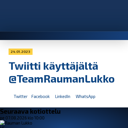
24.01.2023
Twiitti käyttäjältä
@TeamRaumanLukko
Twitter
Facebook
LinkedIn
WhatsApp
Seuraava kotiottelu
pe 07.08.2026 klo 10:00