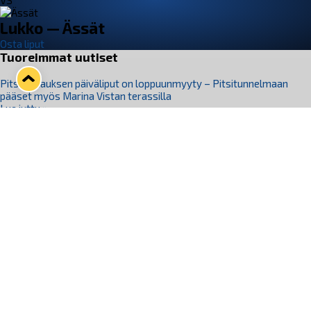
VS
Lukko — Ässät
Osta liput
Tuoreimmat uutiset
Pitsiturnauksen päiväliput on loppuunmyyty – Pitsitunnelmaan
pääset myös Marina Vistan terassilla
Lue juttu »
Lukko ja pirkanmaalainen vaatevalmistaja Nousu yhteistyöhön
Lue juttu »
Aapo Vanninen Nuorten Leijonien mukana
Lue juttu »
Rauman Lukko Oy on ostanut Marina Vista Oy:n liiketoiminnan
Raumalta
Lue juttu »
Varausviikonloppu oli kiireinen Jakub Florisille
Lue juttu »
Seuraa Lukkoa somessa