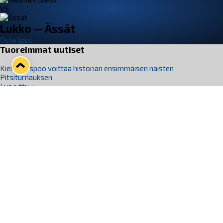
VS
Lukko — Ässät
Osta liput
Tuoreimmat uutiset
Kiekko-Espoo voittaa historian ensimmäisen naisten
Pitsiturnauksen
Lue juttu »
Pitsiturnauksen päiväliput on loppuunmyyty – Pitsitunnelmaan
pääset myös Marina Vistan terassilla
Lue juttu »
Lukko ja pirkanmaalainen vaatevalmistaja Nousu yhteistyöhön
Lue juttu »
Aapo Vanninen Nuorten Leijonien mukana
Lue juttu »
Rauman Lukko Oy on ostanut Marina Vista Oy:n liiketoiminnan
Raumalta
Lue juttu »