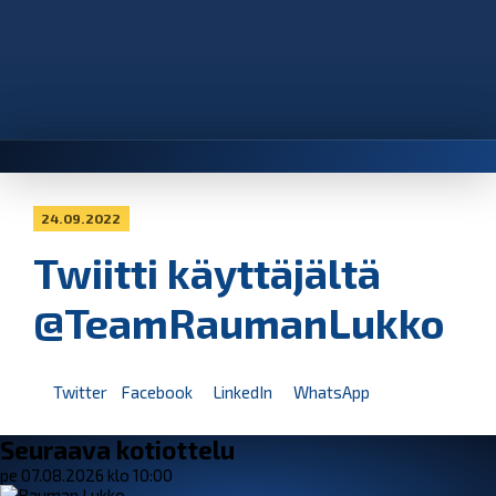
24.09.2022
Twiitti käyttäjältä
@TeamRaumanLukko
Twitter
Facebook
LinkedIn
WhatsApp
Seuraava kotiottelu
pe 07.08.2026 klo 10:00