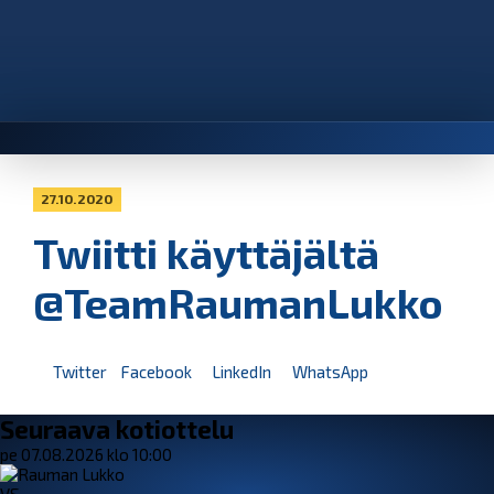
27.10.2020
Twiitti käyttäjältä
@TeamRaumanLukko
Twitter
Facebook
LinkedIn
WhatsApp
Seuraava kotiottelu
pe 07.08.2026 klo 10:00