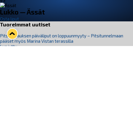
VS
Lukko — Ässät
Osta liput
Tuoreimmat uutiset
Pitsiturnauksen päiväliput on loppuunmyyty – Pitsitunnelmaan
pääset myös Marina Vistan terassilla
Lue juttu »
Lukko ja pirkanmaalainen vaatevalmistaja Nousu yhteistyöhön
Lue juttu »
Aapo Vanninen Nuorten Leijonien mukana
Lue juttu »
Rauman Lukko Oy on ostanut Marina Vista Oy:n liiketoiminnan
Raumalta
Lue juttu »
Varausviikonloppu oli kiireinen Jakub Florisille
Lue juttu »
Seuraa Lukkoa somessa