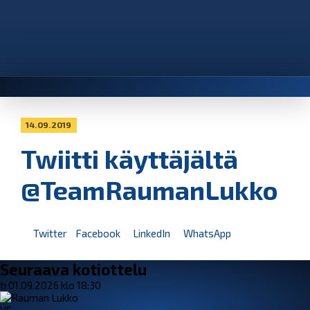
14.09.2019
Twiitti käyttäjältä
@TeamRaumanLukko
Twitter
Facebook
LinkedIn
WhatsApp
Seuraava kotiottelu
ti 01.09.2026 klo 18:30