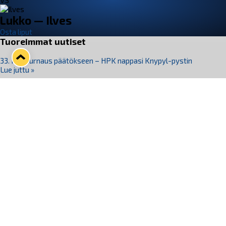
VS
Lukko — Ilves
Osta liput
Tuoreimmat uutiset
33. Pitsiturnaus päätökseen – HPK nappasi Knypyl-pystin
Lue juttu »
Otteluliput juhlakaudelle 26–27 nyt myynnissä!
Lue juttu »
Kiekko-Espoo voittaa historian ensimmäisen naisten
Pitsiturnauksen
Lue juttu »
Pitsiturnauksen päiväliput on loppuunmyyty – Pitsitunnelmaan
pääset myös Marina Vistan terassilla
Lue juttu »
Lukko ja pirkanmaalainen vaatevalmistaja Nousu yhteistyöhön
Lue juttu »
Seuraa Lukkoa somessa