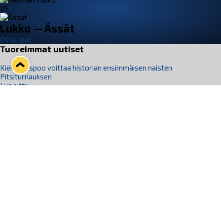
VS
Lukko — Ässät
Osta liput
Tuoreimmat uutiset
Kiekko-Espoo voittaa historian ensimmäisen naisten
Pitsiturnauksen
Lue juttu »
Pitsiturnauksen päiväliput on loppuunmyyty – Pitsitunnelmaan
pääset myös Marina Vistan terassilla
Lue juttu »
Lukko ja pirkanmaalainen vaatevalmistaja Nousu yhteistyöhön
Lue juttu »
Aapo Vanninen Nuorten Leijonien mukana
Lue juttu »
Rauman Lukko Oy on ostanut Marina Vista Oy:n liiketoiminnan
Raumalta
Lue juttu »