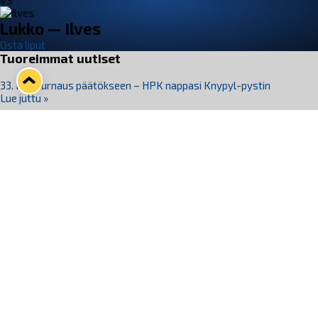
VS
Lukko — Ilves
Osta liput
Tuoreimmat uutiset
33. Pitsiturnaus päätökseen – HPK nappasi Knypyl-pystin
Lue juttu »
Otteluliput juhlakaudelle 26–27 nyt myynnissä!
Lue juttu »
Kiekko-Espoo voittaa historian ensimmäisen naisten
Pitsiturnauksen
Lue juttu »
Pitsiturnauksen päiväliput on loppuunmyyty – Pitsitunnelmaan
pääset myös Marina Vistan terassilla
Lue juttu »
Lukko ja pirkanmaalainen vaatevalmistaja Nousu yhteistyöhön
Lue juttu »
Seuraa Lukkoa somessa