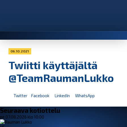
06.10.2021
Twiitti käyttäjältä
@TeamRaumanLukko
Twitter
Facebook
LinkedIn
WhatsApp
Seuraava kotiottelu
pe 07.08.2026 klo 10:00