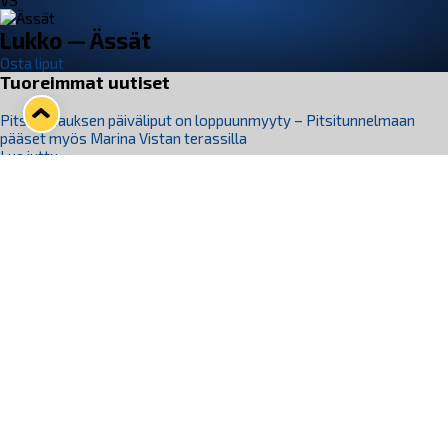
VS
Lukko — Ässät
Osta liput
Tuoreimmat uutiset
Pitsiturnauksen päiväliput on loppuunmyyty – Pitsitunnelmaan
pääset myös Marina Vistan terassilla
Lue juttu »
Lukko ja pirkanmaalainen vaatevalmistaja Nousu yhteistyöhön
Lue juttu »
Aapo Vanninen Nuorten Leijonien mukana
Lue juttu »
Rauman Lukko Oy on ostanut Marina Vista Oy:n liiketoiminnan
Raumalta
Lue juttu »
Varausviikonloppu oli kiireinen Jakub Florisille
Lue juttu »
Seuraa Lukkoa somessa