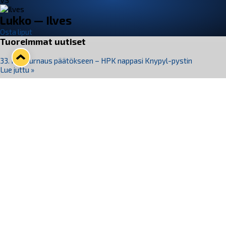
VS
Lukko — Ilves
Osta liput
Tuoreimmat uutiset
33. Pitsiturnaus päätökseen – HPK nappasi Knypyl-pystin
Lue juttu »
Otteluliput juhlakaudelle 26–27 nyt myynnissä!
Lue juttu »
Kiekko-Espoo voittaa historian ensimmäisen naisten
Pitsiturnauksen
Lue juttu »
Pitsiturnauksen päiväliput on loppuunmyyty – Pitsitunnelmaan
pääset myös Marina Vistan terassilla
Lue juttu »
Lukko ja pirkanmaalainen vaatevalmistaja Nousu yhteistyöhön
Lue juttu »
Seuraa Lukkoa somessa