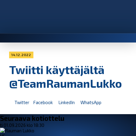
14.12.2022
Twiitti käyttäjältä
@TeamRaumanLukko
Twitter
Facebook
LinkedIn
WhatsApp
Seuraava kotiottelu
ti 01.09.2026 klo 18:30