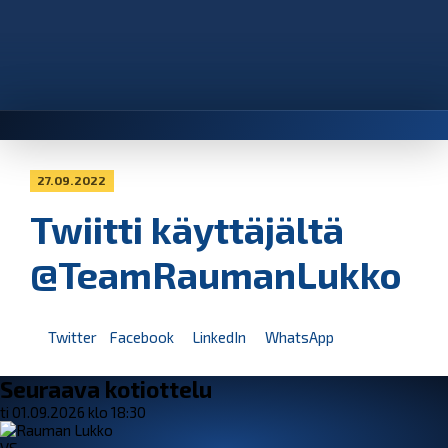
27.09.2022
Twiitti käyttäjältä
@TeamRaumanLukko
Twitter
Facebook
LinkedIn
WhatsApp
Seuraava kotiottelu
ti 01.09.2026 klo 18:30