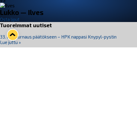
VS
Lukko — Ilves
Osta liput
Tuoreimmat uutiset
33. Pitsiturnaus päätökseen – HPK nappasi Knypyl-pystin
Lue juttu »
Otteluliput juhlakaudelle 26–27 nyt myynnissä!
Lue juttu »
Kiekko-Espoo voittaa historian ensimmäisen naisten
Pitsiturnauksen
Lue juttu »
Pitsiturnauksen päiväliput on loppuunmyyty – Pitsitunnelmaan
pääset myös Marina Vistan terassilla
Lue juttu »
Lukko ja pirkanmaalainen vaatevalmistaja Nousu yhteistyöhön
Lue juttu »
Seuraa Lukkoa somessa