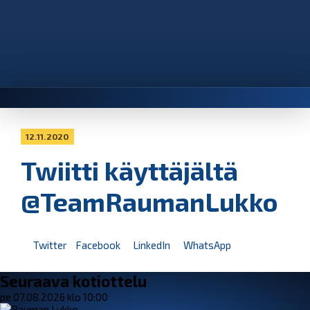
12.11.2020
Twiitti käyttäjältä
@TeamRaumanLukko
Twitter
Facebook
LinkedIn
WhatsApp
Seuraava kotiottelu
pe 07.08.2026 klo 10:00