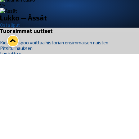
VS
Lukko — Ässät
Osta liput
Tuoreimmat uutiset
Kiekko-Espoo voittaa historian ensimmäisen naisten
Pitsiturnauksen
Lue juttu »
Pitsiturnauksen päiväliput on loppuunmyyty – Pitsitunnelmaan
pääset myös Marina Vistan terassilla
Lue juttu »
Lukko ja pirkanmaalainen vaatevalmistaja Nousu yhteistyöhön
Lue juttu »
Aapo Vanninen Nuorten Leijonien mukana
Lue juttu »
Rauman Lukko Oy on ostanut Marina Vista Oy:n liiketoiminnan
Raumalta
Lue juttu »