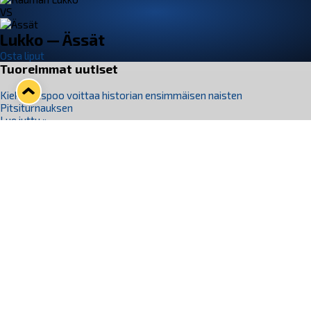
VS
Lukko — Ässät
Osta liput
Tuoreimmat uutiset
Kiekko-Espoo voittaa historian ensimmäisen naisten
Pitsiturnauksen
Lue juttu »
Pitsiturnauksen päiväliput on loppuunmyyty – Pitsitunnelmaan
pääset myös Marina Vistan terassilla
Lue juttu »
Lukko ja pirkanmaalainen vaatevalmistaja Nousu yhteistyöhön
Lue juttu »
Aapo Vanninen Nuorten Leijonien mukana
Lue juttu »
Rauman Lukko Oy on ostanut Marina Vista Oy:n liiketoiminnan
Raumalta
Lue juttu »