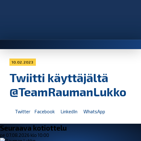
10.02.2023
Twiitti käyttäjältä
@TeamRaumanLukko
Twitter
Facebook
LinkedIn
WhatsApp
Seuraava kotiottelu
pe 07.08.2026 klo 10:00