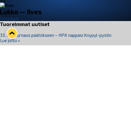
VS
Lukko — Ilves
Osta liput
Tuoreimmat uutiset
33. Pitsiturnaus päätökseen – HPK nappasi Knypyl-pystin
Lue juttu »
Otteluliput juhlakaudelle 26–27 nyt myynnissä!
Lue juttu »
Kiekko-Espoo voittaa historian ensimmäisen naisten
Pitsiturnauksen
Lue juttu »
Pitsiturnauksen päiväliput on loppuunmyyty – Pitsitunnelmaan
pääset myös Marina Vistan terassilla
Lue juttu »
Lukko ja pirkanmaalainen vaatevalmistaja Nousu yhteistyöhön
Lue juttu »
Seuraa Lukkoa somessa