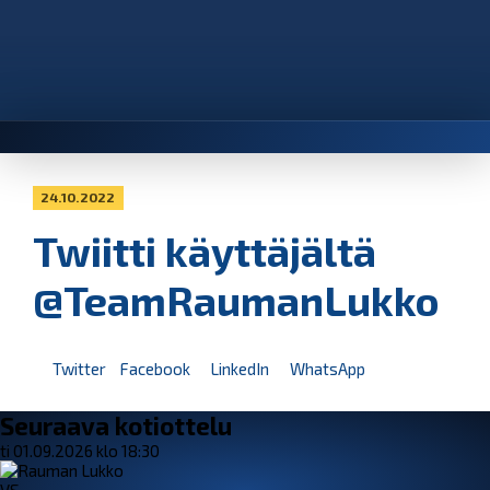
24.10.2022
Twiitti käyttäjältä
@TeamRaumanLukko
Twitter
Facebook
LinkedIn
WhatsApp
Seuraava kotiottelu
ti 01.09.2026 klo 18:30