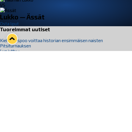
VS
Lukko — Ässät
Osta liput
Tuoreimmat uutiset
Kiekko-Espoo voittaa historian ensimmäisen naisten
Pitsiturnauksen
Lue juttu »
Pitsiturnauksen päiväliput on loppuunmyyty – Pitsitunnelmaan
pääset myös Marina Vistan terassilla
Lue juttu »
Lukko ja pirkanmaalainen vaatevalmistaja Nousu yhteistyöhön
Lue juttu »
Aapo Vanninen Nuorten Leijonien mukana
Lue juttu »
Rauman Lukko Oy on ostanut Marina Vista Oy:n liiketoiminnan
Raumalta
Lue juttu »