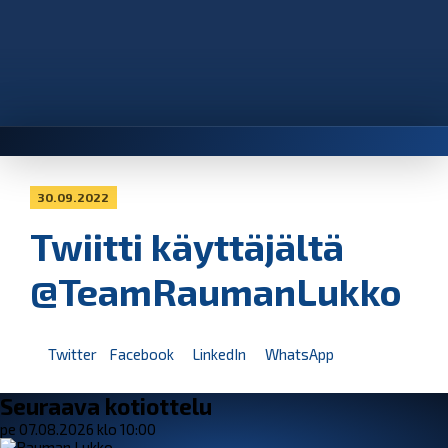
30.09.2022
Twiitti käyttäjältä
@TeamRaumanLukko
Twitter
Facebook
LinkedIn
WhatsApp
Seuraava kotiottelu
pe 07.08.2026 klo 10:00