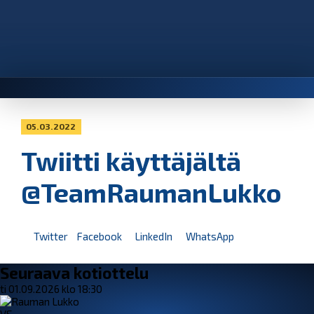
05.03.2022
Twiitti käyttäjältä
@TeamRaumanLukko
Twitter
Facebook
LinkedIn
WhatsApp
Seuraava kotiottelu
ti 01.09.2026 klo 18:30