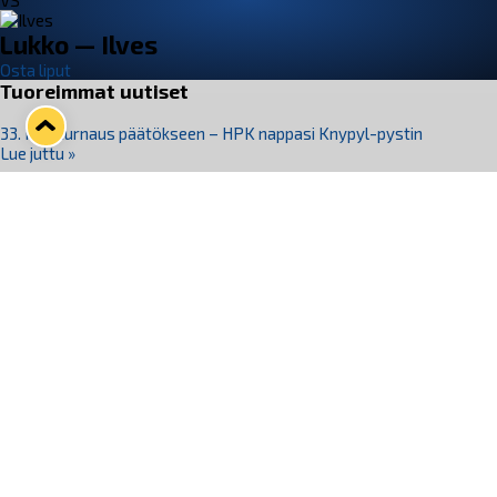
VS
Lukko — Ilves
Osta liput
Tuoreimmat uutiset
33. Pitsiturnaus päätökseen – HPK nappasi Knypyl-pystin
Lue juttu »
Otteluliput juhlakaudelle 26–27 nyt myynnissä!
Lue juttu »
Kiekko-Espoo voittaa historian ensimmäisen naisten
Pitsiturnauksen
Lue juttu »
Pitsiturnauksen päiväliput on loppuunmyyty – Pitsitunnelmaan
pääset myös Marina Vistan terassilla
Lue juttu »
Lukko ja pirkanmaalainen vaatevalmistaja Nousu yhteistyöhön
Lue juttu »
Seuraa Lukkoa somessa