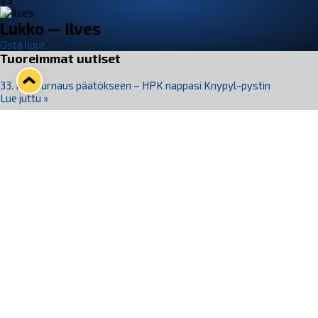
VS
Lukko — Ilves
Osta liput
Tuoreimmat uutiset
33. Pitsiturnaus päätökseen – HPK nappasi Knypyl-pystin
Lue juttu »
Otteluliput juhlakaudelle 26–27 nyt myynnissä!
Lue juttu »
Kiekko-Espoo voittaa historian ensimmäisen naisten
Pitsiturnauksen
Lue juttu »
Pitsiturnauksen päiväliput on loppuunmyyty – Pitsitunnelmaan
pääset myös Marina Vistan terassilla
Lue juttu »
Lukko ja pirkanmaalainen vaatevalmistaja Nousu yhteistyöhön
Lue juttu »
Seuraa Lukkoa somessa