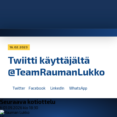
16.02.2023
Twiitti käyttäjältä
@TeamRaumanLukko
Twitter
Facebook
LinkedIn
WhatsApp
Seuraava kotiottelu
ti 01.09.2026 klo 18:30