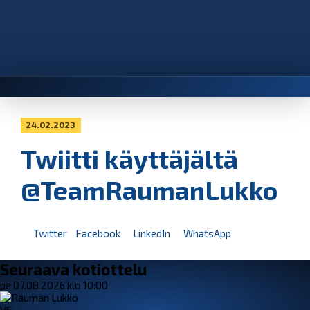
24.02.2023
Twiitti käyttäjältä
@TeamRaumanLukko
Twitter
Facebook
LinkedIn
WhatsApp
Seuraava kotiottelu
pe 07.08.2026 klo 10:00