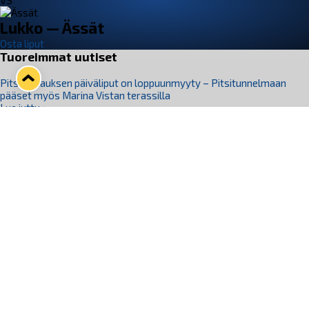
VS
Lukko — Ässät
Osta liput
Tuoreimmat uutiset
Pitsiturnauksen päiväliput on loppuunmyyty – Pitsitunnelmaan
pääset myös Marina Vistan terassilla
Lue juttu »
Lukko ja pirkanmaalainen vaatevalmistaja Nousu yhteistyöhön
Lue juttu »
Aapo Vanninen Nuorten Leijonien mukana
Lue juttu »
Rauman Lukko Oy on ostanut Marina Vista Oy:n liiketoiminnan
Raumalta
Lue juttu »
Varausviikonloppu oli kiireinen Jakub Florisille
Lue juttu »
Seuraa Lukkoa somessa