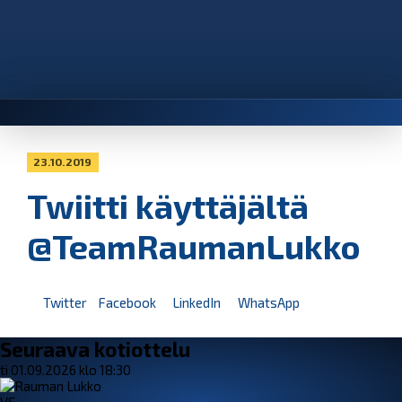
23.10.2019
Twiitti käyttäjältä
@TeamRaumanLukko
Twitter
Facebook
LinkedIn
WhatsApp
Seuraava kotiottelu
ti 01.09.2026 klo 18:30