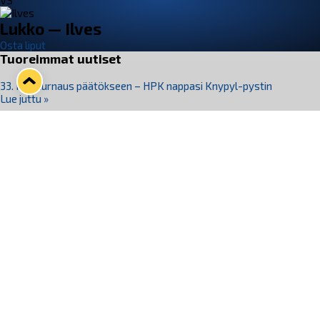
VS
Lukko — Ilves
Osta liput
Tuoreimmat uutiset
33. Pitsiturnaus päätökseen – HPK nappasi Knypyl-pystin
Lue juttu »
Otteluliput juhlakaudelle 26–27 nyt myynnissä!
Lue juttu »
Kiekko-Espoo voittaa historian ensimmäisen naisten
Pitsiturnauksen
Lue juttu »
Pitsiturnauksen päiväliput on loppuunmyyty – Pitsitunnelmaan
pääset myös Marina Vistan terassilla
Lue juttu »
Lukko ja pirkanmaalainen vaatevalmistaja Nousu yhteistyöhön
Lue juttu »
Seuraa Lukkoa somessa