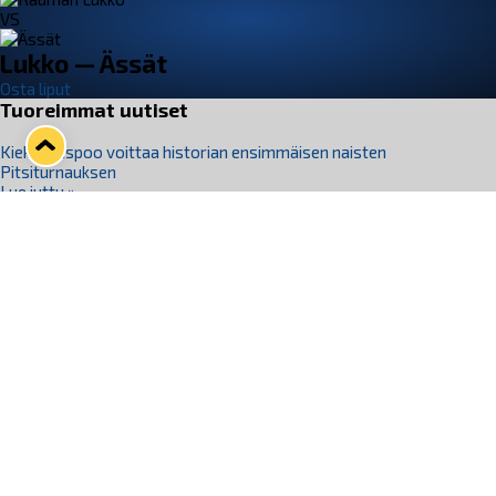
VS
Lukko — Ässät
Osta liput
Tuoreimmat uutiset
Kiekko-Espoo voittaa historian ensimmäisen naisten
Pitsiturnauksen
Lue juttu »
Pitsiturnauksen päiväliput on loppuunmyyty – Pitsitunnelmaan
pääset myös Marina Vistan terassilla
Lue juttu »
Lukko ja pirkanmaalainen vaatevalmistaja Nousu yhteistyöhön
Lue juttu »
Aapo Vanninen Nuorten Leijonien mukana
Lue juttu »
Rauman Lukko Oy on ostanut Marina Vista Oy:n liiketoiminnan
Raumalta
Lue juttu »