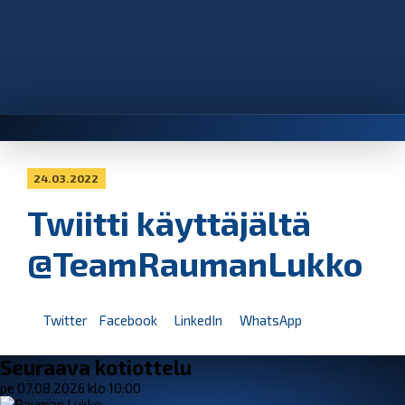
24.03.2022
Twiitti käyttäjältä
@TeamRaumanLukko
Twitter
Facebook
LinkedIn
WhatsApp
Seuraava kotiottelu
pe 07.08.2026 klo 10:00