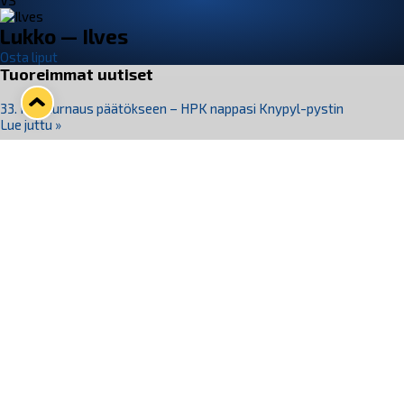
VS
Lukko — Ilves
Osta liput
Tuoreimmat uutiset
33. Pitsiturnaus päätökseen – HPK nappasi Knypyl-pystin
Lue juttu »
Otteluliput juhlakaudelle 26–27 nyt myynnissä!
Lue juttu »
Kiekko-Espoo voittaa historian ensimmäisen naisten
Pitsiturnauksen
Lue juttu »
Pitsiturnauksen päiväliput on loppuunmyyty – Pitsitunnelmaan
pääset myös Marina Vistan terassilla
Lue juttu »
Lukko ja pirkanmaalainen vaatevalmistaja Nousu yhteistyöhön
Lue juttu »
Seuraa Lukkoa somessa