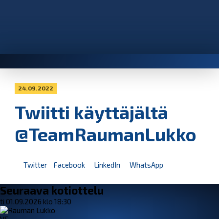
24.09.2022
Twiitti käyttäjältä
@TeamRaumanLukko
Twitter
Facebook
LinkedIn
WhatsApp
Seuraava kotiottelu
ti 01.09.2026 klo 18:30